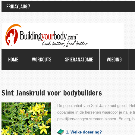
Sint Janskruid voor bodybuilders
De populariteit van Sint Janskruid groeit. 
dopamine in de hersenen waardoor je na je 
praktijkervaringen stromen binnen. En erg, 
1. Welke dosering?