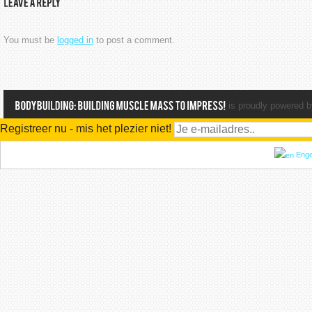
You must be
logged in
to post a comment.
is proudly powered 
Registreer nu - mis het plezier niet!
Enge