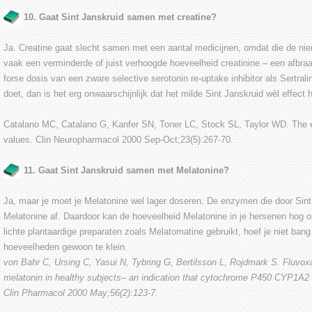
10. Gaat Sint Janskruid samen met creatine?
Ja. Creatine gaat slecht samen met een aantal medicijnen, omdat die de nier
vaak een verminderde of juist verhoogde hoeveelheid creatinine – een afbraak
forse dosis van een zware selective serotonin re-uptake inhibitor als Sertrali
doet, dan is het erg onwaarschijnlijk dat het milde Sint Janskruid wèl effect h
Catalano MC, Catalano G, Kanfer SN, Toner LC, Stock SL, Taylor WD. The eff
values. Clin Neuropharmacol 2000 Sep-Oct;23(5):267-70.
11. Gaat Sint Janskruid samen met Melatonine?
Ja, maar je moet je Melatonine wel lager doseren. De enzymen die door Sin
Melatonine af. Daardoor kan de hoeveelheid Melatonine in je hersenen hog opl
lichte plantaardige preparaten zoals Melatomatine gebruikt, hoef je niet bang
hoeveelheden gewoon te klein.
von Bahr C, Ursing C, Yasui N, Tybring G, Bertilsson L, Rojdmark S. Fluvo
melatonin in healthy subjects– an indication that cytochrome P450 CYP1A2
Clin Pharmacol 2000 May;56(2):123-7.