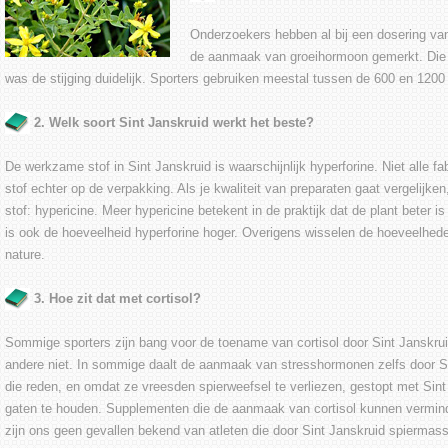
Onderzoekers hebben al bij een dosering van
de aanmaak van groeihormoon gemerkt. Die w
was de stijging duidelijk. Sporters gebruiken meestal tussen de 600 en 1200 
2. Welk soort Sint Janskruid werkt het beste?
De werkzame stof in Sint Janskruid is waarschijnlijk hyperforine. Niet alle 
stof echter op de verpakking. Als je kwaliteit van preparaten gaat vergelijke
stof: hypericine. Meer hypericine betekent in de praktijk dat de plant beter 
is ook de hoeveelheid hyperforine hoger. Overigens wisselen de hoeveelheden
nature.
3. Hoe zit dat met cortisol?
Sommige sporters zijn bang voor de toename van cortisol door Sint Janskrui
andere niet. In sommige daalt de aanmaak van stresshormonen zelfs door S
die reden, en omdat ze vreesden spierweefsel te verliezen, gestopt met Sint
gaten te houden. Supplementen die de aanmaak van cortisol kunnen vermind
zijn ons geen gevallen bekend van atleten die door Sint Janskruid spiermass