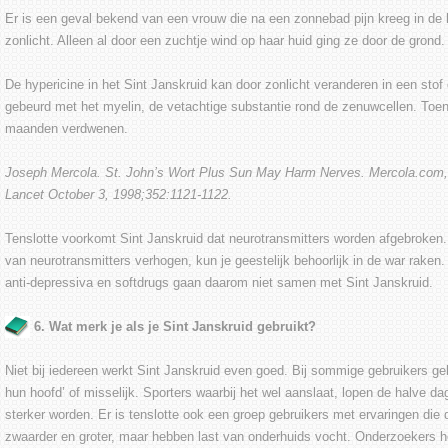
Er is een geval bekend van een vrouw die na een zonnebad pijn kreeg in de 
zonlicht. Alleen al door een zuchtje wind op haar huid ging ze door de grond.
De hypericine in het Sint Janskruid kan door zonlicht veranderen in een stof 
gebeurd met het myelin, de vetachtige substantie rond de zenuwcellen. Toen
maanden verdwenen.
Joseph Mercola. St. John’s Wort Plus Sun May Harm Nerves. Mercola.com, 
Lancet October 3, 1998;352:1121-1122.
Tenslotte voorkomt Sint Janskruid dat neurotransmitters worden afgebroken. 
van neurotransmitters verhogen, kun je geestelijk behoorlijk in de war rake
anti-depressiva en softdrugs gaan daarom niet samen met Sint Janskruid.
6. Wat merk je als je Sint Janskruid gebruikt?
Niet bij iedereen werkt Sint Janskruid even goed. Bij sommige gebruikers geb
hun hoofd’ of misselijk. Sporters waarbij het wel aanslaat, lopen de halve d
sterker worden. Er is tenslotte ook een groep gebruikers met ervaringen die
zwaarder en groter, maar hebben last van onderhuids vocht. Onderzoekers h