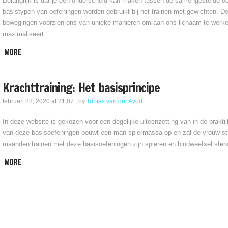
Belangrijk is dat je een onderscheid kan maken tussen de samengestelde oe
basistypen van oefeningen worden gebruikt bij het trainen met gewichten. D
bewegingen voorzien ons van unieke manieren om aan ons lichaam te werke
maximaliseert
Krachttraining: Het basisprincipe
februari 28, 2020 at 21:07
, by
Tobias van der Avort
In deze website is gekozen voor een degelijke uiteenzetting van in de prakt
van deze basisoefeningen bouwt een man spiermassa op en zal de vrouw st
maanden trainen met deze basisoefeningen zijn spieren en bindweefsel ster